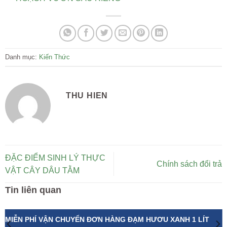
Danh mục:
Kiến Thức
THU HIEN
ĐẶC ĐIỂM SINH LÝ THỰC
Chính sách đổi trả
VẬT CÂY DÂU TẰM
Tin liên quan
MIỄN PHÍ VẬN CHUYỂN ĐƠN HÀNG ĐẠM HƯƠU XANH 1 LÍT