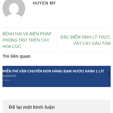
HUYEN MY
BỆNH HẠI VÀ BIỆN PHÁP
ĐẶC ĐIỂM SINH LÝ THỰC
PHÒNG TRỪ TRÊN CÂY
VẬT CÂY DÂU TẰM
HOA CÚC
Tin liên quan
MIỄN PHÍ VẬN CHUYỂN ĐƠN HÀNG ĐẠM HƯƠU XANH 1 LÍT
02/09/2025
Để lại một bình luận