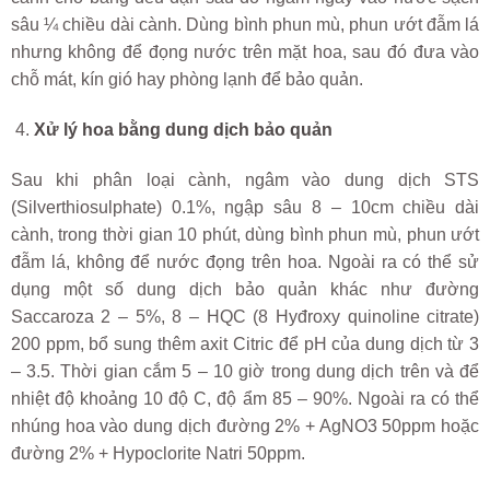
sâu ¼ chiều dài cành. Dùng bình phun mù, phun ướt đẫm lá
nhưng không để đọng nước trên mặt hoa, sau đó đưa vào
chỗ mát, kín gió hay phòng lạnh để bảo quản.
Xử lý hoa bằng dung dịch bảo quản
Sau khi phân loại cành, ngâm vào dung dịch STS
(Silverthiosulphate) 0.1%, ngập sâu 8 – 10cm chiều dài
cành, trong thời gian 10 phút, dùng bình phun mù, phun ướt
đẫm lá, không để nước đọng trên hoa. Ngoài ra có thể sử
dụng một số dung dịch bảo quản khác như đường
Saccaroza 2 – 5%, 8 – HQC (8 Hyđroxy quinoline citrate)
200 ppm, bổ sung thêm axit Citric để pH của dung dịch từ 3
– 3.5. Thời gian cắm 5 – 10 giờ trong dung dịch trên và để
nhiệt độ khoảng 10 độ C, độ ẩm 85 – 90%. Ngoài ra có thể
nhúng hoa vào dung dịch đường 2% + AgNO3 50ppm hoặc
đường 2% + Hypoclorite Natri 50ppm.