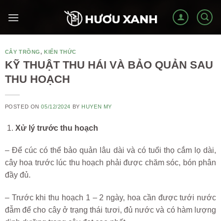
Skip
to
content
CÂY TRỒNG
,
KIẾN THỨC
KỸ THUẬT THU HÁI VÀ BẢO QUẢN SAU
THU HOẠCH
POSTED ON
05/12/2024
BY
HUYEN MY
Xử lý trước thu hoạch
– Để cúc có thể bảo quản lâu dài và có tuổi thọ cắm lọ dài,
cây hoa trước lúc thu hoạch phải được chăm sóc, bón phân
đầy đủ.
– Trước khi thu hoạch 1 – 2 ngày, hoa cần được tưới nước
đẫm để cho cây ở trạng thái tươi, đủ nước và có hàm lượng