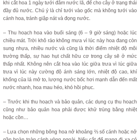
khi cắt hoa 1 ngày tưới đẫm nước lã, để cho cây ở trạng thái
đầy đủ nước. Chú ý là chỉ tưới vào gốc mà không tưới vào
cánh hoa, tránh giập nát và đọng nước.
– Thu hoạch hoa vào buổi sáng (6 – 9 giờ sáng) hoặc lúc
chiều mát. Trời khô ráo không mưa vì lúc này hoa đang còn
sung nhựa, nhiều nước và cũng là thời điểm nhiệt độ môi
trường thấp, sự hao hụt chất hữu cơ trong cây sẽ ở mức
thấp nhất. Không nên cắt hoa vào lúc giữa trưa vì lúc giữa
trưa vì lúc này cường độ ánh sáng lớn, nhiệt độ cao, khí
khổng của lá mở to, lượng nước bốc hơi mạnh dẫn đến mất
nước nhanh, hoa mau héo, khó hồi phục.
– Trước khi thu hoạch và bảo quản, các dụng cụ thu hoạch
cũng như bảo quản hoa phải được khử trùng bằng nhiệt
hoặc cồn…
– Lựa chọn những bông hoa nở khoảng ⅔ số cánh hoặc nở
gần hoàn toàn cánh vòng ngoài. Nếu cắt để mang đi xa có