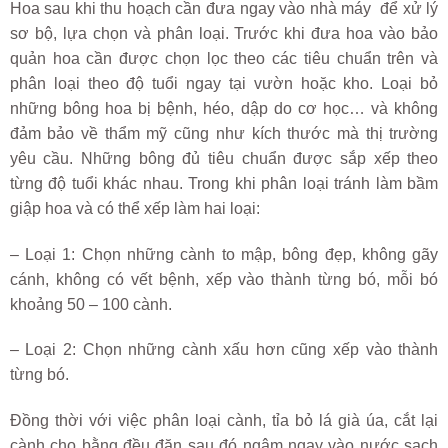
Hoa sau khi thu hoạch cần đưa ngay vào nhà máy để xử lý
sơ bộ, lựa chọn và phân loại. Trước khi đưa hoa vào bảo
quản hoa cần được chọn lọc theo các tiêu chuẩn trên và
phân loại theo độ tuổi ngay tại vườn hoặc kho. Loại bỏ
những bông hoa bị bệnh, héo, dập do cơ học… và không
đảm bảo về thẩm mỹ cũng như kích thước mà thị trường
yêu cầu. Những bông đủ tiêu chuẩn được sắp xếp theo
từng độ tuổi khác nhau. Trong khi phân loại tránh làm bầm
giập hoa và có thể xếp làm hai loại:
– Loại 1: Chọn những cành to mập, bông đẹp, không gãy
cánh, không có vết bệnh, xếp vào thành từng bó, mỗi bó
khoảng 50 – 100 cành.
– Loại 2: Chọn những cành xấu hơn cũng xếp vào thành
từng bó.
Đồng thời với việc phân loại cành, tỉa bỏ lá già úa, cắt lại
cành cho bằng đều đặn sau đó ngâm ngay vào nước sạch