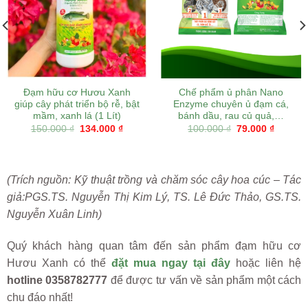
Đạm hữu cơ Hươu Xanh
Chế phẩm ủ phân Nano
giúp cây phát triển bộ rễ, bật
Enzyme chuyên ủ đạm cá,
mầm, xanh lá (1 Lít)
bánh dầu, rau củ quả,…
t
Original
Current
Original
Current
150.000
₫
134.000
₫
100.000
₫
79.000
₫
price
price
price
price
was:
is:
was:
is:
0 ₫.
150.000 ₫.
134.000 ₫.
100.000 ₫.
79.000 
(Trích nguồn: Kỹ thuật trồng và chăm sóc cây hoa cúc – Tác
giả:PGS.TS. Nguyễn Thị Kim Lý, TS. Lê Đức Thảo, GS.TS.
Nguyễn Xuân Linh)
Quý khách hàng quan tâm đến sản phẩm đạm hữu cơ
Hươu Xanh có thể
đặt mua ngay tại đây
hoặc liên hệ
hotline 0358782777
để được tư vấn về sản phẩm một cách
chu đáo nhất!