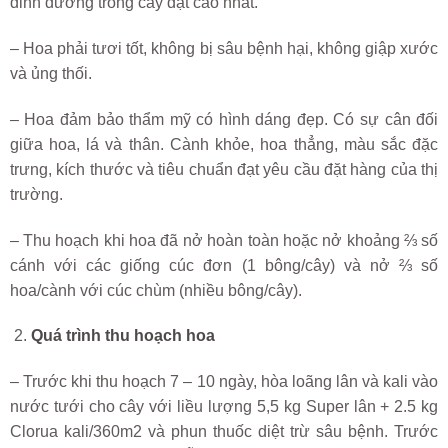
dinh dưỡng trong cây đạt cao nhất.
– Hoa phải tươi tốt, không bị sâu bệnh hại, không giập xước
và ủng thối.
– Hoa đảm bảo thẩm mỹ có hình dáng đẹp. Có sự cân đối
giữa hoa, lá và thân. Cành khỏe, hoa thẳng, màu sắc đặc
trưng, kích thước và tiêu chuẩn đạt yêu cầu đặt hàng của thị
trường.
– Thu hoạch khi hoa đã nở hoàn toàn hoặc nở khoảng ⅔ số
cánh với các giống cúc đơn (1 bông/cây) và nở ⅔ số
hoa/cành với cúc chùm (nhiều bông/cây).
Quá trình thu hoạch hoa
– Trước khi thu hoạch 7 – 10 ngày, hòa loãng lân và kali vào
nước tưới cho cây với liều lượng 5,5 kg Super lân + 2.5 kg
Clorua kali/360m2 và phun thuốc diệt trừ sâu bệnh. Trước