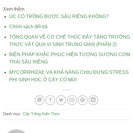
Xem thêm
ÚC CÓ TRỒNG ĐƯỢC SẦU RIÊNG KHÔNG?
Chính sách đổi trả
TỔNG QUAN VỀ CƠ CHẾ THÚC ĐẨY TĂNG TRƯỞNG
THỰC VẬT QUA VI SINH TRUNG GIAN (PHẦN 2)
BIỆN PHÁP KHẮC PHỤC HIỆN TƯỢNG SƯỢNG CƠM
TRÁI SẦU RIÊNG
MYCORRHIZAE VÀ KHẢ NĂNG CHỊU ĐỰNG STRESS
PHI SINH HỌC Ở CÂY CÓ MÚI
Danh mục:
Cây Trồng
Kiến Thức