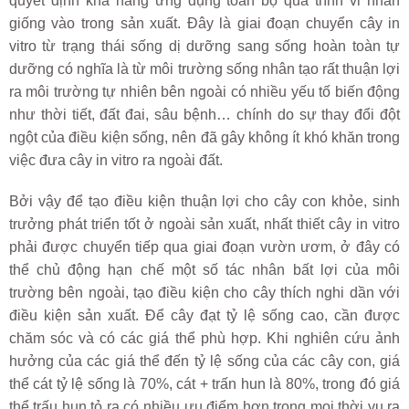
quyết định khả năng ứng dụng toàn bộ quá trình vi nhân
giống vào trong sản xuất. Đây là giai đoạn chuyển cây in
vitro từ trạng thái sống dị dưỡng sang sống hoàn toàn tự
dưỡng có nghĩa là từ môi trường sống nhân tạo rất thuận lợi
ra môi trường tự nhiên bên ngoài có nhiều yếu tố biến động
như thời tiết, đất đai, sâu bệnh… chính do sự thay đổi đột
ngột của điều kiện sống, nên đã gây không ít khó khăn trong
việc đưa cây in vitro ra ngoài đất.
Bởi vậy để tạo điều kiện thuận lợi cho cây con khỏe, sinh
trưởng phát triển tốt ở ngoài sản xuất, nhất thiết cây in vitro
phải được chuyển tiếp qua giai đoạn vườn ươm, ở đây có
thể chủ động hạn chế một số tác nhân bất lợi của môi
trường bên ngoài, tạo điều kiện cho cây thích nghi dần với
điều kiện sản xuất. Để cây đạt tỷ lệ sống cao, cần được
chăm sóc và có các giá thể phù hợp. Khi nghiên cứu ảnh
hưởng của các giá thể đến tỷ lệ sống của các cây con, giá
thể cát tỷ lệ sống là 70%, cát + trấn hun là 80%, trong đó giá
thể trấu hun tỏ ra có nhiều ưu điểm hơn trong mọi thời vụ ra