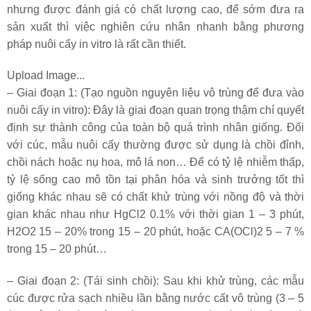
nhưng được đánh giá có chất lượng cao, để sớm đưa ra
sản xuất thì việc nghiên cứu nhân nhanh bằng phương
pháp nuôi cấy in vitro là rất cần thiết.
Upload Image...
– Giai đoạn 1: (Tạo nguồn nguyên liệu vô trùng để đưa vào
nuôi cấy in vitro): Đây là giai đoạn quan trọng thậm chí quyết
định sự thành công của toàn bộ quá trình nhân giống. Đối
với cúc, mẫu nuôi cấy thường được sử dụng là chồi đỉnh,
chồi nách hoặc nụ hoa, mô lá non… Để có tỷ lệ nhiễm thấp,
tỷ lệ sống cao mô tồn tại phân hóa và sinh trưởng tốt thì
giống khác nhau sẽ có chất khử trùng với nồng độ và thời
gian khác nhau như HgCl
2
0.1% với thời gian 1 – 3 phút,
H
2
O
2
15 – 20% trong 15 – 20 phút, hoặc CA(OCl)
2
5 – 7 %
trong 15 – 20 phút…
– Giai đoạn 2: (Tái sinh chồi): Sau khi khử trùng, các mẫu
cúc được rửa sạch nhiều lần bằng nước cất vô trùng (3 – 5