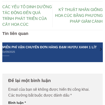
CÁC YẾU TỐ DINH DƯỠNG
KỸ THUẬT NHÂN GIỐNG
TÁC ĐỘNG ĐẾN QUÁ
HOA CÚC BẰNG PHƯƠNG
TRÌNH PHÁT TRIỂN CỦA
PHÁP GIÂM CÀNH
CÂY HOA CÚC
Tin liên quan
MIỄN PHÍ VẬN CHUYỂN ĐƠN HÀNG ĐẠM HƯƠU XANH 1 LÍT
02/09/2025
Để lại một bình luận
Email của bạn sẽ không được hiển thị công khai.
Các trường bắt buộc được đánh dấu
*
Bình luận
*