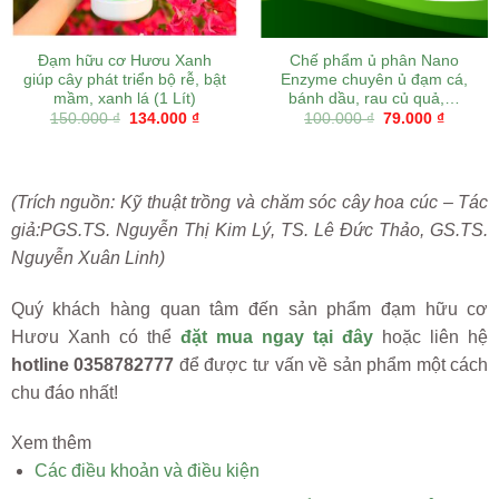
Đạm hữu cơ Hươu Xanh
Chế phẩm ủ phân Nano
giúp cây phát triển bộ rễ, bật
Enzyme chuyên ủ đạm cá,
mầm, xanh lá (1 Lít)
bánh dầu, rau củ quả,…
t
Original
Current
Original
Current
150.000
₫
134.000
₫
100.000
₫
79.000
₫
price
price
price
price
was:
is:
was:
is:
0 ₫.
150.000 ₫.
134.000 ₫.
100.000 ₫.
79.000 
(Trích nguồn: Kỹ thuật trồng và chăm sóc cây hoa cúc – Tác
giả:PGS.TS. Nguyễn Thị Kim Lý, TS. Lê Đức Thảo, GS.TS.
Nguyễn Xuân Linh)
Quý khách hàng quan tâm đến sản phẩm đạm hữu cơ
Hươu Xanh có thể
đặt mua ngay tại đây
hoặc liên hệ
hotline 0358782777
để được tư vấn về sản phẩm một cách
chu đáo nhất!
Xem thêm
Các điều khoản và điều kiện