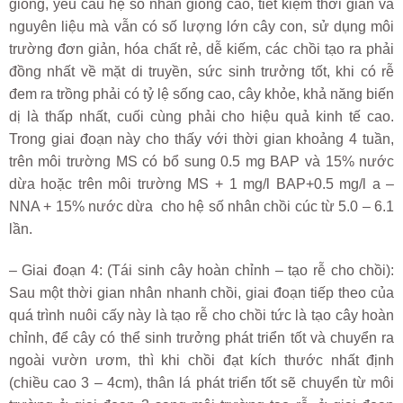
giống, yêu cầu hệ số nhân giống cao, tiết kiệm thời gian và
nguyên liệu mà vẫn có số lượng lớn cây con, sử dụng môi
trường đơn giản, hóa chất rẻ, dễ kiếm, các chồi tạo ra phải
đồng nhất về mặt di truyền, sức sinh trưởng tốt, khi có rễ
đem ra trồng phải có tỷ lệ sống cao, cây khỏe, khả năng biến
dị là thấp nhất, cuối cùng phải cho hiệu quả kinh tế cao.
Trong giai đoạn này cho thấy với thời gian khoảng 4 tuần,
trên môi trường MS có bổ sung 0.5 mg BAP và 15% nước
dừa hoặc trên môi trường MS + 1 mg/l BAP+0.5 mg/l a –
NNA + 15% nước dừa cho hệ số nhân chồi cúc từ 5.0 – 6.1
lần.
– Giai đoạn 4: (Tái sinh cây hoàn chỉnh – tạo rễ cho chồi):
Sau một thời gian nhân nhanh chồi, giai đoạn tiếp theo của
quá trình nuôi cấy này là tạo rễ cho chồi tức là tạo cây hoàn
chỉnh, để cây có thể sinh trưởng phát triển tốt và chuyển ra
ngoài vườn ươm, thì khi chồi đạt kích thước nhất định
(chiều cao 3 – 4cm), thân lá phát triển tốt sẽ chuyển từ môi