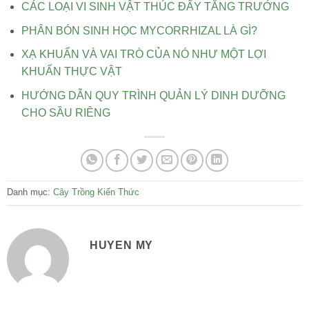
CÁC LOẠI VI SINH VẬT THÚC ĐẨY TĂNG TRƯỞNG
PHÂN BÓN SINH HỌC MYCORRHIZAL LÀ GÌ?
XẠ KHUẨN VÀ VAI TRÒ CỦA NÓ NHƯ MỘT LỢI
KHUẨN THỰC VẬT
HƯỚNG DẪN QUY TRÌNH QUẢN LÝ DINH DƯỠNG
CHO SẦU RIÊNG
Danh mục:
Cây Trồng
Kiến Thức
HUYEN MY