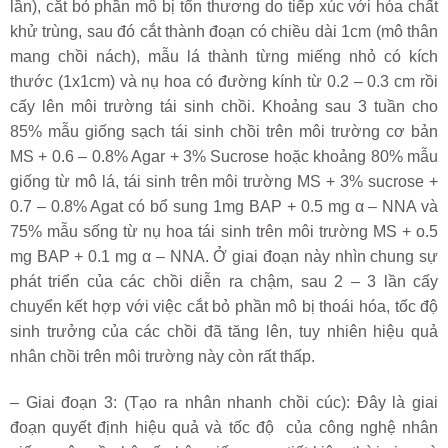
lần), cắt bỏ phần mô bị tổn thương do tiếp xúc với hóa chất
khử trùng, sau đó cắt thành đoạn có chiều dài 1cm (mô thân
mang chồi nách), mẫu lá thành từng miếng nhỏ có kích
thước (1x1cm) và nụ hoa có đường kính từ 0.2 – 0.3 cm rồi
cấy lên môi trường tái sinh chồi. Khoảng sau 3 tuần cho
85% mẫu giống sạch tái sinh chồi trên môi trường cơ bản
MS + 0.6 – 0.8% Agar + 3% Sucrose hoặc khoảng 80% mẫu
giống từ mô lá, tái sinh trên môi trường MS + 3% sucrose +
0.7 – 0.8% Agat có bổ sung 1mg BAP + 0.5 mg α – NNA và
75% mẫu sống từ nụ hoa tái sinh trên môi trường MS + o.5
mg BAP + 0.1 mg α – NNA. Ở giai đoạn này nhìn chung sự
phát triển của các chồi diễn ra chậm, sau 2 – 3 lần cấy
chuyển kết hợp với việc cắt bỏ phần mô bị thoái hóa, tốc độ
sinh trưởng của các chồi đã tăng lên, tuy nhiên hiệu quả
nhân chồi trên môi trường này còn rất thấp.
– Giai đoạn 3: (Tạo ra nhân nhanh chồi cúc): Đây là giai
đoạn quyết định hiệu quả và tốc độ của công nghệ nhân