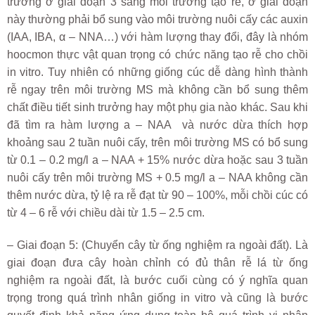
trường ở giai đoạn 3 sang môi trường tạo rễ, ở giai đoạn
này thường phải bổ sung vào môi trường nuôi cấy các auxin
(IAA, IBA, α – NNA…) với hàm lượng thay đổi, đây là nhóm
hoocmon thực vật quan trọng có chức năng tạo rễ cho chồi
in vitro. Tuy nhiên có những giống cúc dễ dàng hình thành
rễ ngay trên môi trường MS mà không cần bổ sung thêm
chất điều tiết sinh trưởng hay một phụ gia nào khác. Sau khi
đã tìm ra hàm lượng a – NAA và nước dừa thích hợp
khoảng sau 2 tuần nuôi cấy, trên môi trường MS có bổ sung
từ 0.1 – 0.2 mg/l a – NAA + 15% nước dừa hoặc sau 3 tuần
nuôi cấy trên môi trường MS + 0.5 mg/l a – NAA không cần
thêm nước dừa, tỷ lệ ra rễ đạt từ 90 – 100%, mỗi chồi cúc có
từ 4 – 6 rễ với chiều dài từ 1.5 – 2.5 cm.
– Giai đoạn 5: (Chuyển cây từ ống nghiệm ra ngoài đất). Là
giai đoạn đưa cây hoàn chỉnh có đủ thân rễ lá từ ống
nghiệm ra ngoài đất, là bước cuối cùng có ý nghĩa quan
trọng trong quá trình nhân giống in vitro và cũng là bước