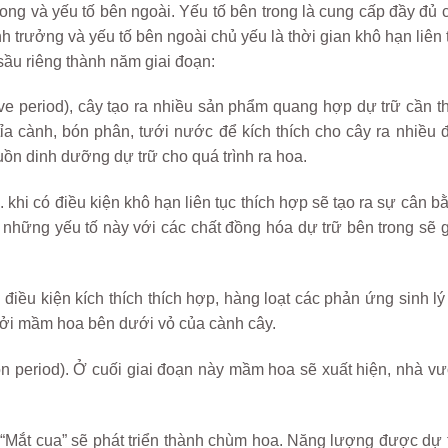
rong và yếu tố bên ngoài. Yếu tố bên trong là cung cấp đầy đủ 
 trưởng và yếu tố bên ngoài chủ yếu là thời gian khô hạn liên 
sầu riêng thành năm giai đoạn:
e period), cây tạo ra nhiều sản phẩm quang hợp dự trữ cần th
ỉa cành, bón phân, tưới nước để kích thích cho cây ra nhiều đ
ồn dinh dưỡng dự trữ cho quá trình ra hoa.
. khi có điều kiện khô hạn liên tục thích hợp sẽ tạo ra sự cân b
 những yếu tố này với các chất đồng hóa dự trữ bên trong sẽ 
iều kiện kích thích thích hợp, hàng loạt các phản ứng sinh lý
khởi mầm hoa bên dưới vỏ của cành cây.
tion period). Ở cuối giai đoạn này mầm hoa sẽ xuất hiện, nhà v
 “Mắt cua” sẽ phát triển thành chùm hoa. Năng lượng được dự 