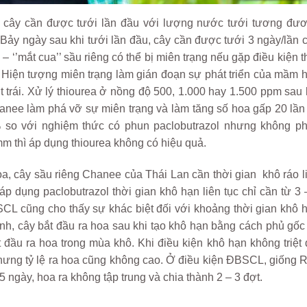
ng, cây cần được tưới lần đầu với lượng nước tưới tương đư
 Bảy ngày sau khi tưới lần đầu, cây cần được tưới 3 ngày/lần 
 ‘’mắt cua’’ sầu riêng có thể bị miên trạng nếu gặp điều kiện t
 Hiện tượng miên trạng làm gián đoạn sự phát triển của mầm 
 trái. Xử lý thiourea ở nồng độ 500, 1.000 hay 1.500 ppm sau 
hanee làm phá vỡ sự miên trạng và làm tăng số hoa gấp 20 lần
% so với nghiệm thức có phun paclobutrazol nhưng không p
m thì áp dụng thiourea không có hiệu quả.
hoa, cây sầu riêng Chanee của Thái Lan cần thời gian khô ráo l
 dụng paclobutrazol thời gian khô hạn liên tục chỉ cần từ 3 
CL cũng cho thấy sự khác biệt đối với khoảng thời gian khô 
anh, cây bắt đầu ra hoa sau khi tạo khô hạn bằng cách phủ gốc
 đầu ra hoa trong mùa khô. Khi điều kiện khô hạn không triệt 
hưng tỷ lệ ra hoa cũng không cao. Ở điều kiện ĐBSCL, giống R
 ngày, hoa ra không tập trung và chia thành 2 – 3 đợt.