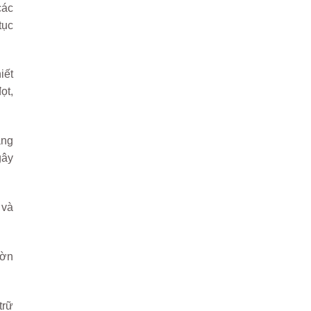
các
tục
iết
ọt,
ằng
gây
 và
ườn
trữ