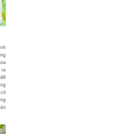
ịnh
êng
hoa
 ra
 để
ờng
 có
ông
oàn