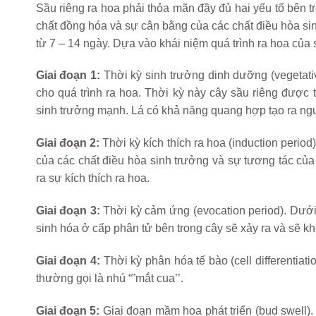
Sầu riêng ra hoa phải thỏa mãn đầy đủ hai yếu tố bên t
chất đồng hóa và sự cân bằng của các chất điều hòa sinh
từ 7 – 14 ngày. Dựa vào khái niệm quá trình ra hoa của 
Giai đoạn 1:
Thời kỳ sinh trưởng dinh dưỡng (vegetativ
cho quá trình ra hoa. Thời kỳ này cây sầu riêng được t
sinh trưởng mạnh. Lá có khả năng quang hợp tạo ra ngu
Giai đoạn 2:
Thời kỳ kích thích ra hoa (induction period)
của các chất điều hòa sinh trưởng và sự tương tác của
ra sự kích thích ra hoa.
Giai đoạn 3:
Thời kỳ cảm ứng (evocation period). Dưới đ
sinh hóa ở cấp phân tử bên trong cây sẽ xảy ra và sẽ 
Giai đoạn 4:
Thời kỳ phân hóa tế bào (cell differentia
thường gọi là nhú “”mắt cua’’.
Giai đoạn 5:
Giai đoạn mầm hoa phát triển (bud swell).