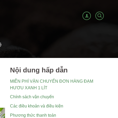
ệ
Nội dung hấp dẫn
MIỄN PHÍ VẬN CHUYỂN ĐƠN HÀNG ĐẠM
HƯƠU XANH 1 LÍT
Chính sách vận chuyển
Các điều khoản và điều kiện
Phương thức thanh toán