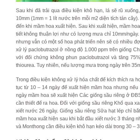
Sau khi đã trải qua điều kiện khô hạn, lá sẽ rũ xuố
10mm (1mm = 1 lít nước trên mỗi m2 diện tích tán cây).
đến khi mầm hoa xuất hiện. Sau khi xuất hiện, mầm hoa –
tiết không thuận lợi như có lượng mưa chỉ 10mm/ngày.
nhưng vẫn có một số hoa phát triển nên sẽ có nhiều đợt
xử lý paclobutrazol ở nồng độ 1.000 ppm trên giống C
với đối chứng không phun paclobutrazol và tăng 75
thiourea. Tuy nhiên, nếu lượng mưa trong ngày trên 35m
Trong điều kiện không xử lý hóa chất để kích thích ra 
tục từ 10 – 14 ngày để xuất hiện mầm hoa nhưng nếu áp
ngày mầm hoa sẽ xuất hiện
Các giống sầu riêng ở ĐBS
cần thiết để ra hoa. Đối với giống sầu riêng Khổ qua x
xiết nước 26 ngày. Giống sầu riêng Sữa hạt lép chỉ bắt
mầm hoa xuất hiện sau khi bắt đầu xiết nước 3 tháng n
và Monthong cần điều kiện khô hạn kéo dài trong 30 – 35