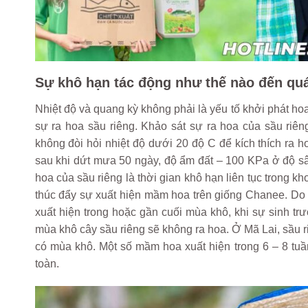
Sự khô hạn tác động như thế nào đến quá 
Nhiệt độ và quang kỳ không phải là yếu tố khởi phát hoa
sự ra hoa sầu riêng. Khảo sát sự ra hoa của sầu riê
không đòi hỏi nhiệt độ dưới 20 độ C để kích thích ra h
sau khi dứt mưa 50 ngày, độ ẩm đất – 100 KPa ở độ s
hoa của sầu riêng là thời gian khô hạn liên tục trong k
thúc đẩy sự xuất hiện mầm hoa trên giống Chanee. Do 
xuất hiện trong hoặc gần cuối mùa khô, khi sự sinh 
mùa khô cây sầu riêng sẽ không ra hoa. Ở Mã Lai, sầu 
có mùa khô. Một số mầm hoa xuất hiện trong 6 – 8 tuần
toàn.