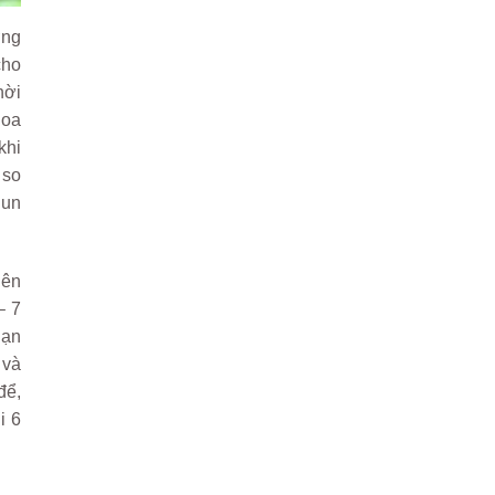
ơng
cho
hời
hoa
khi
 so
hun
iên
– 7
hạn
 và
để,
i 6