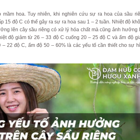
tạo mầm hoa. Tuy nhiên, khi nghiên cứu sự ra hoa của sầu ri
 15 độ C có thể gây ra sự ra hoa sau 1 – 2 tuần. Nhiệt độ kh
ởng lên cây sầu riêng có xử lý hóa chất mà cũng ảnh hưởng 
nhiệt độ giảm từ 26 – 33 độ C cuống 20 – 25 độ C và ẩm độ g
 – 22 độ C, ẩm độ 50 – 60% là các yếu tố cần thiết cho sự h