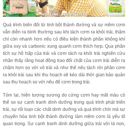
Quá trình biến đổi từ tinh bột thành đường và sự mềm cơm
vẫn diễn ra bình thường sau khi tách cơm ra khỏi trái, thậm
chí còn nhanh hơn nếu có điều kiện thành phần không khí
giữa oxy và carbonic xung quanh cơm thích hợp. Qua phân
tích sự hô hấp của trái và cơm tách ra khỏi trái nghiên cứu
nhận thấy rằng hoạt động trao đổi chất của cơm trái diễn ra
chậm hơn so với vỏ trái và như thế nếu tách rời phần cơm
ra khỏi trái sau khi thu hoạch sẽ kéo dài thời gian bảo quản
sau thu hoạch so với nếu để cơm trong trái.
Tóm lại, hiện tượng sượng do cứng cơm hay mất màu có
thể so sự cạnh tranh dinh dưỡng trong quá trình phát triển
trái, sự rối loạn các chất dinh dưỡng và quá trình chín mà sự
chuyển hóa tinh bột thành đường làm mềm cơm là yếu tố
quan trọng. Sự cạnh tranh dinh dưỡng giữa trái với lá non,