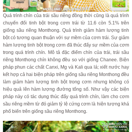
Quá trình chín của trái sầu riêng đồng thời cũng là quá trình
chuyển đổi tinh bột trong cơm trái từ 11.6 còn 5.1% trên
giống sầu riêng Monthong. Quá trình giảm hàm lượng tinh
bột có tương quan thuận với sự mềm của cơm trái. Sự giảm
hàm lượng tinh bột trong cơm đã thúc đẩy sự mềm của cơm
trong quá trình chín. Mô tả đặc điểm chín của trái, trái sầu
riêng Monthong chín không đều so với giống Chanee. Biện
pháp phun các chất Canxi, Mg và Kali qua lá; xiết nước hay
kết hợp cả hai biện pháp trên giống sầu riêng Monthong đều
làm giảm hàm lượng tinh bột trong cơm nhưng không có
hiệu quả lên hàm lượng đường tổng số. Như vậy các biện
pháp này có tác dụng thúc đẩy quá trình chín, làm cho cơm
sầu riêng mềm từ đó giảm tỷ lệ cứng cơm là hiện tượng khá
phổ biến trên giống sầu riêng Monthong.