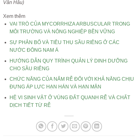
Văn Hâu)
Xem thêm
VAI TRÒ CỦA MYCORRHIZA ARBUSCULAR TRONG
MÔI TRƯỜNG VÀ NÔNG NGHIỆP BỀN VỮNG
SỰ PHÂN BỐ VÀ TIÊU THỤ SẦU RIÊNG Ở CÁC
NƯỚC ĐÔNG NAM Á
HƯỚNG DẪN QUY TRÌNH QUẢN LÝ DINH DƯỠNG
CHO SẦU RIÊNG
CHỨC NĂNG CỦA NẤM RỄ ĐỐI VỚI KHẢ NĂNG CHỊU
ĐỰNG ÁP LỰC HẠN HÁN VÀ HẠN MẶN
HỆ VI SINH VẬT Ở VÙNG ĐẤT QUANH RỄ VÀ CHẤT
DỊCH TIẾT TỪ RỄ