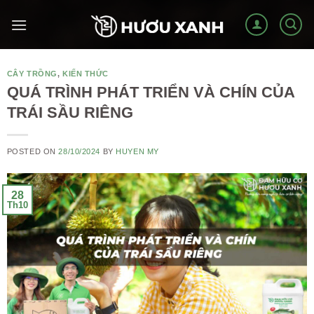
Skip
to
content
CÂY TRỒNG
,
KIẾN THỨC
QUÁ TRÌNH PHÁT TRIỂN VÀ CHÍN CỦA
TRÁI SẦU RIÊNG
POSTED ON
28/10/2024
BY
HUYEN MY
28
Th10