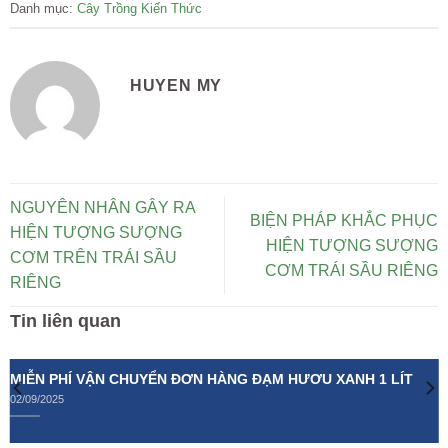
Danh mục:
Cây Trồng
Kiến Thức
HUYEN MY
NGUYÊN NHÂN GÂY RA
BIỆN PHÁP KHẮC PHỤC
HIỆN TƯỢNG SƯỢNG
HIỆN TƯỢNG SƯỢNG
CƠM TRÊN TRÁI SẦU
CƠM TRÁI SẦU RIÊNG
RIÊNG
Tin liên quan
MIỄN PHÍ VẬN CHUYỂN ĐƠN HÀNG ĐẠM HƯƠU XANH 1 LÍT
02/09/2025